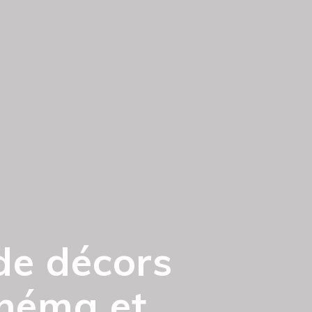
de décors
cinéma et