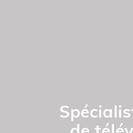
Spéciali
de télév