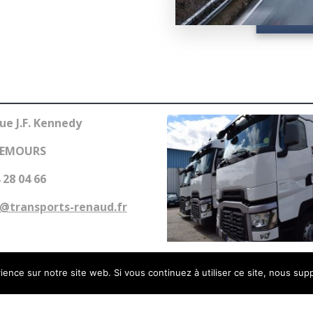
ue J.F. Kennedy
NEMOURS
 28 04 66
@transports-renaud.fr
ience sur notre site web. Si vous continuez à utiliser ce site, nous su
Transports Renaud SAS
© 2026 Transports Renaud SAS. Tous droits réservés.