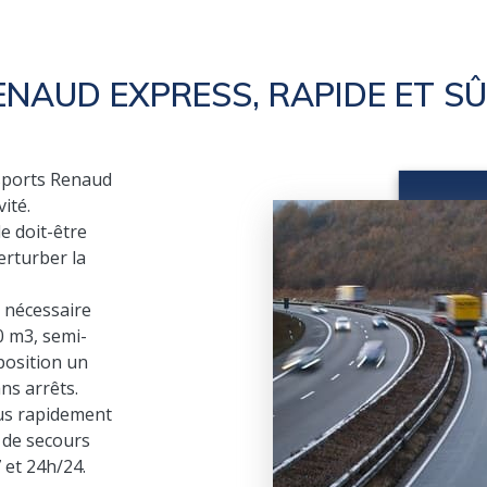
ENAUD EXPRESS, RAPIDE ET SÛ
nsports Renaud
ité.
e doit-être
erturber la
 nécessaire
0 m3, semi-
position un
ns arrêts.
lus rapidement
s de secours
 et 24h/24.