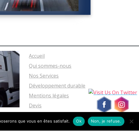
Accueil
Qui sommes-nous
Nos Services
Développement durable
Mentions légales
Devis
pposerons que vous en êtes satisfait.
Ok
Non, je refuse.