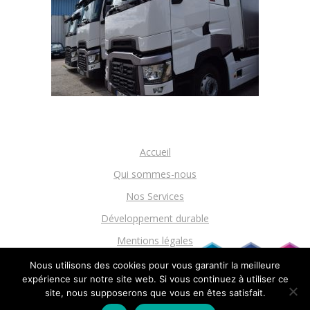
Accueil
Qui sommes-nous
Nos Services
Développement durable
Mentions légales
Devis
Nous utilisons des cookies pour vous garantir la meilleure
expérience sur notre site web. Si vous continuez à utiliser ce
site, nous supposerons que vous en êtes satisfait.