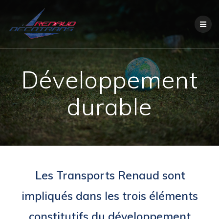
Skip
to
content
Développement
durable
Les Transports Renaud sont
impliqués dans les trois éléments
constitutifs du développement